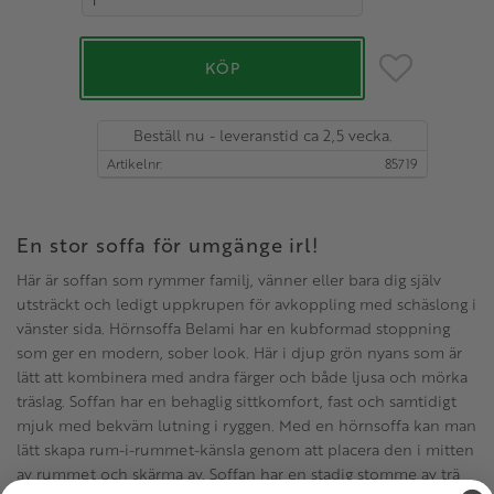
Lägg till i favo
KÖP
Beställ nu - leveranstid ca 2,5 vecka.
Artikelnr
85719
En stor soffa för umgänge irl!
Här är soffan som rymmer familj, vänner eller bara dig själv
utsträckt och ledigt uppkrupen för avkoppling med schäslong i
vänster sida. Hörnsoffa Belami har en kubformad stoppning
som ger en modern, sober look. Här i djup grön nyans som är
lätt att kombinera med andra färger och både ljusa och mörka
träslag. Soffan har en behaglig sittkomfort, fast och samtidigt
mjuk med bekväm lutning i ryggen. Med en hörnsoffa kan man
lätt skapa rum-i-rummet-känsla genom att placera den i mitten
av rummet och skärma av. Soffan har en stadig stomme av trä