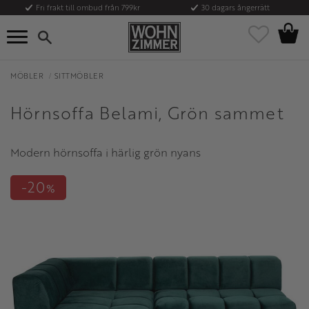
Fri frakt till ombud från 799kr
30 dagars ångerrätt
Kundvag
Meny
Favoriter
MÖBLER
SITTMÖBLER
Hörnsoffa Belami, Grön sammet
Modern hörnsoffa i härlig grön nyans
20
%