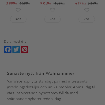
3 999
6 599
9 059
11 329
4 199
5 249
KR
KR
KR
KR
KR
KR
Lägg till i favoriter
Lägg till i favoriter
Lägg till i 
KÖP
KÖP
KÖP
Dela med dig
Facebook
Twitter
Pinterest
Senaste nytt från Wohnzimmer
Vår webshop fylls ständigt på med intressanta
inredningsdetaljer och unika möbler. Anmäl dig till
våra inspirerande nyhetsbrev fyllda med
spännande nyheter redan idag.