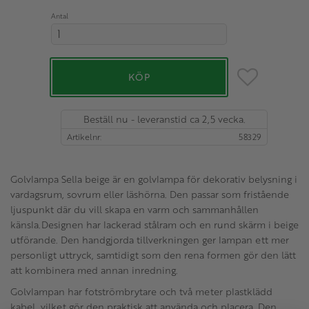
Antal
Lägg till i favo
KÖP
Beställ nu - leveranstid ca 2,5 vecka.
Artikelnr
58329
Golvlampa Sella beige är en golvlampa för dekorativ belysning i
vardagsrum, sovrum eller läshörna. Den passar som fristående
ljuspunkt där du vill skapa en varm och sammanhållen
känsla.Designen har lackerad stålram och en rund skärm i beige
utförande. Den handgjorda tillverkningen ger lampan ett mer
personligt uttryck, samtidigt som den rena formen gör den lätt
att kombinera med annan inredning.
Golvlampan har fotströmbrytare och två meter plastklädd
kabel, vilket gör den praktisk att använda och placera. Den