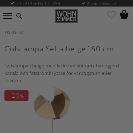
Fri frakt till ombud från 799kr
30 dagars ångerrätt
Kundvag
Meny
Favoriter
BELYSNING
Golvlampa Sella beige 160 cm
Golvlampa i beige med lackerad stålram, handgjord
känsla och fotströmbrytare för vardagsrum eller
sovrum.
20
%