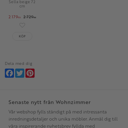
Sella beige 72
cm
2 179
2 729
KR
KR
Lägg till i favoriter
KÖP
Dela med dig
Facebook
Twitter
Pinterest
Senaste nytt från Wohnzimmer
Vår webshop fylls ständigt på med intressanta
inredningsdetaljer och unika möbler. Anmäl dig till
våra inspirerande nyhetsbrev fyllda med