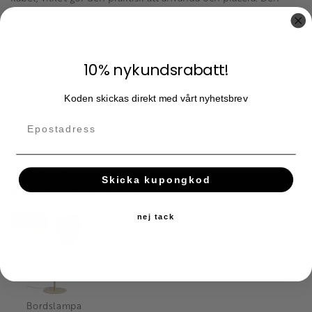
fungerar fint bredvid soffan, fåtöljen eller sängen.
• Golvlampa i beige utförande
• Lackerad stålram med rund skärm
• Handgjord tillverkning
10% nykundsrabatt!
• Fotströmbrytare för enkel användning
• Plastklädd kabel på 2 meter
Koden skickas direkt med vårt nyhetsbrev
Material: lackerat stål, plastklädd kabel
Mått: 160 cm, skärm Ø 40 cm
Färg: beige
Vikt: 5,30 kg
Skicka kupongkod
PERFECT PARTNERS
nej tack
20
%
Bordslampa