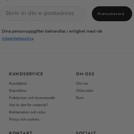
Prenumerera
Dina personuppgifter behandlas i enlighet med vår
integritetspolicy
.
KUNDSERVICE
OM OSS
Kundtjänst
Om oss
Köpvillkor
Olika stilar
Fraktpriser och leveranssätt
Rum
Vad är det för material?
Reklamation och retur
Policy och cookies
KONTAKT
SOCIALT