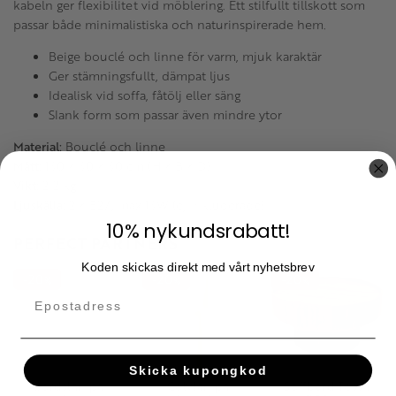
kabeln ger flexibilitet vid möblering. Ett stilfullt tillskott som
passar både minimalistiska och naturinspirerade hem.
Beige bouclé och linne för varm, mjuk karaktär
Ger stämningsfullt, dämpat ljus
Idealisk vid soffa, fåtölj eller säng
Slank form som passar även mindre ytor
Material:
Bouclé och linne
Mått:
130 × 30 × 30 cm (H × B × D)
Vikt:
2.2 kg
Ljuskälla:
2 × E27, max 13W (ej inkluderade)
10% nykundsrabatt!
PERFECT PARTNERS
Koden skickas direkt med vårt nyhetsbrev
20
20
20
%
%
%
Skicka kupongkod
Bordslampa
Golvlampa
Soffbord Tessa