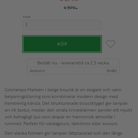
Ordinarie pris:
4 599
KR
Antal
Lägg till i favo
KÖP
Beställ nu - leveranstid ca 2,5 vecka.
Artikelnr
56482
Golvlampa Marleen i beige bouclé är en elegant och varm
belysningslösning som kombinerar modern design med
hemtrevlig känsla. Det strukturerade bouclétyget ger lampan
en rik textur, medan den smala linneskärmen sprider ett mjukt
och behagligt ljus som skapar en harmonisk atmosfär i
rummet. Perfekt för vardagsrum, läshörnor eller sovrum.
Den slanka formen gör lampan lättplacerad och den långa