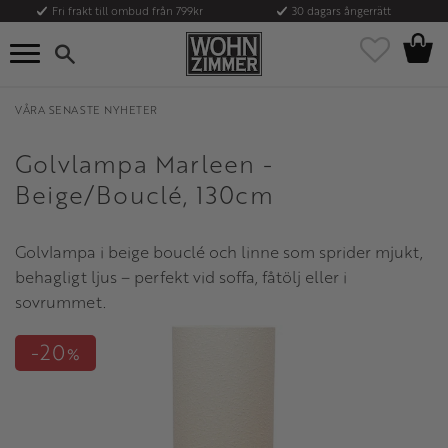
Fri frakt till ombud från 799kr
30 dagars ångerrätt
Kundvag
Meny
Favoriter
VÅRA SENASTE NYHETER
Golvlampa Marleen -
Beige/Bouclé, 130cm
Golvlampa i beige bouclé och linne som sprider mjukt,
behagligt ljus – perfekt vid soffa, fåtölj eller i
sovrummet.
20
%