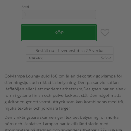
Antal
Lägg till i favo
KÖP
Beställ nu - leveranstid ca 2,5 vecka.
Artikelnr
57569
Golvlampa Loungy guld 160 cm är en dekorativ golvlampa för
stämningsljus och riktad läsbelysning. Den passar vid soffan,
läsfåtöljen eller i ett modernt arbetsrum.Designen har en slank
form i gyllene finish och pulverlackerat stål. Den något matta
guldtonen ger ett varmt uttryck som kan kombineras med trä,
mjuka textilier och jordnära färger.
Den vinklingsbara skärmen ger flexibel belysning för mörka
hörn och läsplatser. Lampan har textilklädd sladd med
strömbrytare på sladden och använder utbytbar E27-ljuskälla.