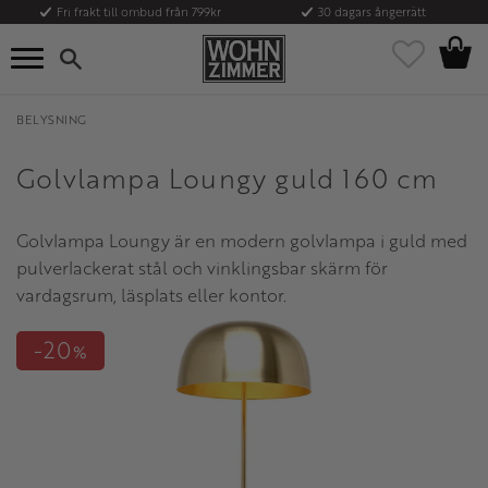
Fri frakt till ombud från 799kr
30 dagars ångerrätt
Kundvag
Meny
Favoriter
BELYSNING
Golvlampa Loungy guld 160 cm
Golvlampa Loungy är en modern golvlampa i guld med
pulverlackerat stål och vinklingsbar skärm för
vardagsrum, läsplats eller kontor.
20
%