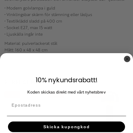
• Modern golvlampa i guld
• Vinklingsbar skärm för stämning eller läsljus
• Textilklädd sladd på 400 cm
• Sockel E27, max 15 watt
• Ljuskälla ingår inte
Material: pulverlackerat stål
Mått: 160 x 48 x 48 cm
Färg: guld
Vikt: 9,40 kg
Montering: levereras delvis nedmonterad
10% nykundsrabatt!
PERFECT PARTNERS
Koden skickas direkt med vårt nyhetsbrev
20
21
21
%
%
%
Skicka kupongkod
Golvlampa
Bordslampa
Bordslampa