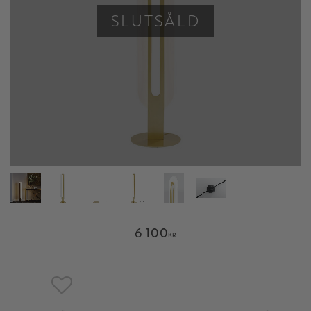
SLUTSÅLD
6 100
KR
Lägg till i favoriter