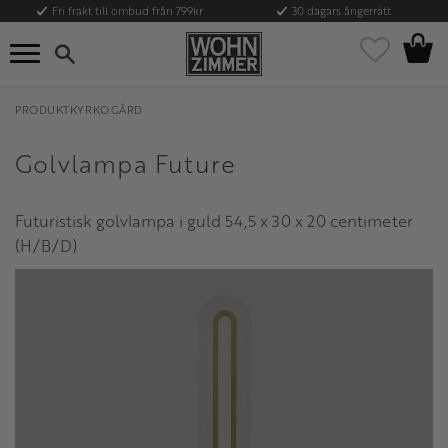
Fri frakt till ombud från 799kr
30 dagars ångerrätt
Kundvag
Meny
Favoriter
PRODUKTKYRKOGÅRD
Golvlampa Future
Futuristisk golvlampa i guld 54,5 x 30 x 20 centimeter
(H/B/D)