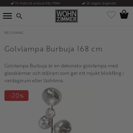
Fri frakt till ombud från 799kr
30 dagars ångerrätt
Kundvag
Meny
Favoriter
BELYSNING
Golvlampa Burbuja 168 cm
Golvlampa Burbuja är en dekorativ golvlampa med
glasskärmar och stålram som ger ett mjukt blickfång i
vardagsrum eller läshörna.
20
%