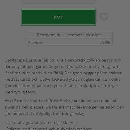
Lägg till i favo
KÖP
Reservera nu - Leverans i oktober
Artikelnr
58236
Golvlampa Burbuja 168 cm är en dekorativ golvlampa för rum
där belysningen gärna får synas. Den passar fint i vardagsrum,
läshörna eller bredvid en fåtölj.Designen bygger på en stålram
med lackerad och pulverlackerad yta samt glasskärmar i olika
storlekar. Kombinationen ger ett lätt och skulpturalt uttryck
med tydlig form.
Med 2 meter sladd och fotströmbrytare är lampan enkel att
använda och placera. De tre skärmstorlekarna ger variation och
gör lampan till ett tydligt inredningsinslag.
• Dekorativ golvlampa med glasskärmar
• Stålram med lackerad och pulverlackerad yta