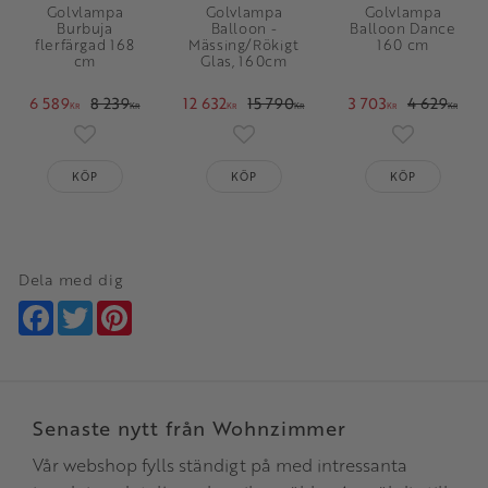
Golvlampa
Golvlampa
Golvlampa
Burbuja
Balloon -
Balloon Dance
flerfärgad 168
Mässing/Rökigt
160 cm
cm
Glas, 160cm
6 589
8 239
12 632
15 790
3 703
4 629
KR
KR
KR
KR
KR
KR
Lägg till i favoriter
Lägg till i favoriter
Lägg till i 
KÖP
KÖP
KÖP
Dela med dig
Facebook
Twitter
Pinterest
Senaste nytt från Wohnzimmer
Vår webshop fylls ständigt på med intressanta