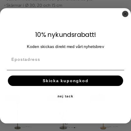
• Skärmar i Ø 30, 20 och 15 cm
• 2 meter plastklädd sladd
• Fotströmbrytare för praktisk användning
Material: lackerat och pulverlackerat stål, glas och plastklädd
10% nykundsrabatt!
kabel
Mått: 168 cm hög, 2 m sladd, skärmar Ø 30/20/15 cm
Färg: färgat glas
Koden skickas direkt med vårt nyhetsbrev
Vikt: 12,00 kg
Obs, tillfälligt slutsåld men reservera varan redan nu då antal
tillgängliga vid nästa leverans är begränsad. Välj faktura i kassan
för betalning först 30 dagar efter att du har fått varan.
Skicka kupongkod
PERFECT PARTNERS
nej tack
20
20
20
%
%
%