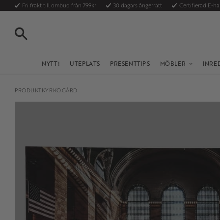
Fri frakt till ombud från 799kr
30 dagars ångerrätt
Certifierad E-h
SÖK
NYTT!
UTEPLATS
PRESENTTIPS
MÖBLER
INRE
PRODUKTKYRKOGÅRD