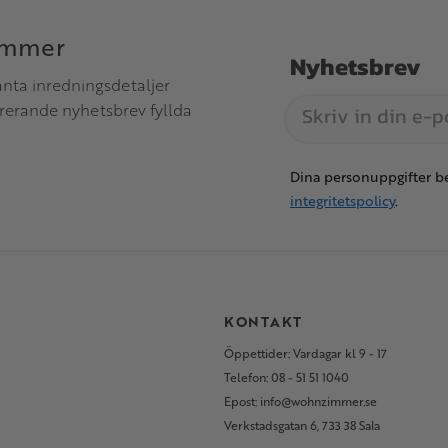
immer
Nyhetsbrev
anta inredningsdetaljer
irerande nyhetsbrev fyllda
Dina personuppgifter be
integritetspolicy
.
S
KONTAKT
Öppettider: Vardagar kl 9 - 17
Telefon: 08 - 51 51 1040
Epost: info@wohnzimmer.se
Verkstadsgatan 6, 733 38 Sala