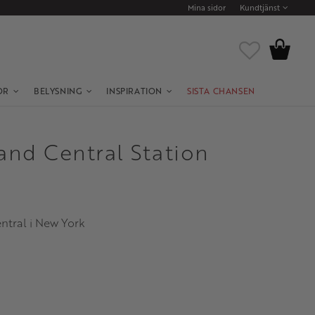
Mina sidor
Kundtjänst
Kundvagn
Favoriter
OR
BELYSNING
INSPIRATION
SISTA CHANSEN
and Central Station
entral i New York