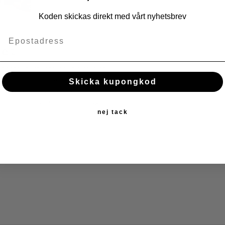
KÖP
Koden skickas direkt med vårt nyhetsbrev
met
e fotokonst med print direkt på
igen förstärker känslan av liv och
Skicka kupongkod
 glastavlor har distanser i
fantastisk eye-catcher på väggen!
nej tack