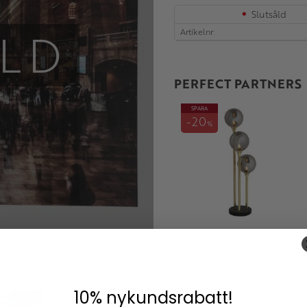
Slutsåld
LD
Artikelnr
PERFECT PARTNERS
SPARA
20
%
Bordslampa Delight
2 399
2 999
KR
KR
10% nykundsrabatt!
Lägg till i fav