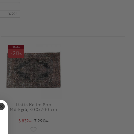
37293
SPARA
20
%
Matta Kelim Pop
Mörkgrå, 300x200 cm
5 832
7 290
KR
KR
oriter
Lägg till i favoriter