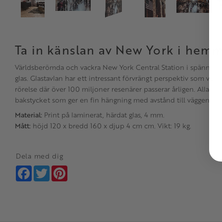
Ta in känslan av New York i hem
Världsberömda och vackra New York Central Station i spännand
glas. Glastavlan har ett intressant förvrängt perspektiv som verkl
rörelse där över 100 miljoner resenärer passerar årligen. Alla våra
bakstycket som ger en fin hängning med avstånd till väggen. En 
Material:
Print på laminerat, härdat glas, 4 mm.
Mått:
höjd 120 x bredd 160 x djup 4 cm cm. Vikt: 19 kg.
Dela med dig
Facebook
Twitter
Pinterest