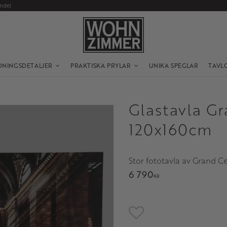
andel
DNINGSDETALJER
PRAKTISKA PRYLAR
UNIKA SPEGLAR
TAVL
Glastavla Gr
120x160cm
Stor fototavla av Grand C
6 790
KR
Lägg till i favoriter