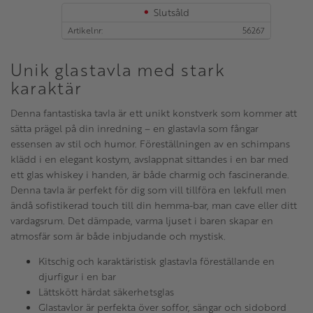
Slutsåld
Artikelnr
56267
Unik glastavla med stark
karaktär
Denna fantastiska tavla är ett unikt konstverk som kommer att
sätta prägel på din inredning – en glastavla som fångar
essensen av stil och humor. Föreställningen av en schimpans
klädd i en elegant kostym, avslappnat sittandes i en bar med
ett glas whiskey i handen, är både charmig och fascinerande.
Denna tavla är perfekt för dig som vill tillföra en lekfull men
ändå sofistikerad touch till din hemma-bar, man cave eller ditt
vardagsrum. Det dämpade, varma ljuset i baren skapar en
atmosfär som är både inbjudande och mystisk.
Kitschig och karaktäristisk glastavla föreställande en
djurfigur i en bar
Lättskött härdat säkerhetsglas
Glastavlor är perfekta över soffor, sängar och sidobord