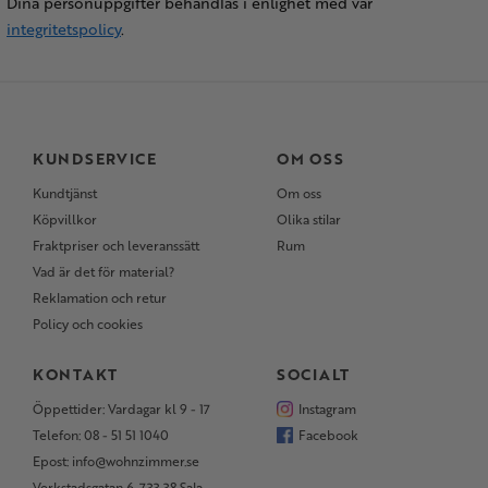
Dina personuppgifter behandlas i enlighet med vår
integritetspolicy
.
KUNDSERVICE
OM OSS
Kundtjänst
Om oss
Köpvillkor
Olika stilar
Fraktpriser och leveranssätt
Rum
Vad är det för material?
Reklamation och retur
Policy och cookies
KONTAKT
SOCIALT
Öppettider: Vardagar kl 9 - 17
Instagram
Telefon: 08 - 51 51 1040
Facebook
Epost: info@wohnzimmer.se
Verkstadsgatan 6, 733 38 Sala