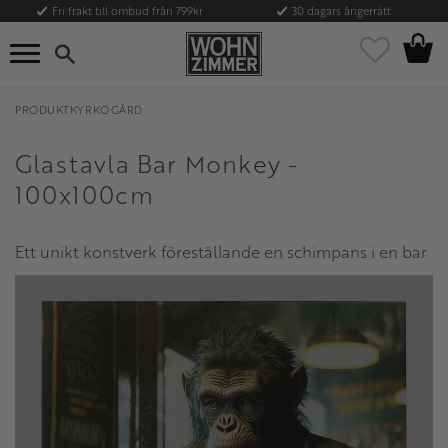
Fri frakt till ombud från 799kr
30 dagars ångerrätt
Kundvag
Meny
Favoriter
PRODUKTKYRKOGÅRD
Glastavla Bar Monkey -
100x100cm
Ett unikt konstverk föreställande en schimpans i en bar