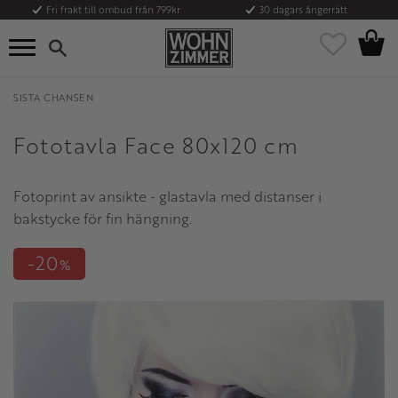
Fri frakt till ombud från 799kr
30 dagars ångerrätt
Kundvag
Meny
Favoriter
SISTA CHANSEN
Fototavla Face 80x120 cm
Fotoprint av ansikte - glastavla med distanser i
bakstycke för fin hängning.
20
%