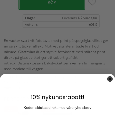
Lägg till i favo
KÖP
I lager
Artikelnr
60812
En vacker svart-vit fototavla med print på spegelglas vilket ger
en särskilt läcker effekt. Motivet signalerar både kraft och
närvaro. Glastavlan är ett stycke fotokonst med stilrent print
direkt på glaset vilket ger ett sobert grafiskt
intryck. Distansklossar i bakstycket ger även en fin hängning
med avstånd till väggen.
Material:
Print på laminerat, härdat glas, 4 mm.
Mått:
Höjd 120 x bredd 120 x djup 4 cm cm.
Vikt:
15 kg.
10% nykundsrabatt!
PERFECT PARTNERS
Koden skickas direkt med vårt nyhetsbrev
20
20
%
%