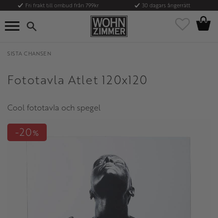
Fri frakt till ombud från 799kr
30 dagars ångerrätt
Kundvag
Meny
Favoriter
SISTA CHANSEN
Fototavla Atlet 120x120
Cool fototavla och spegel
20
%