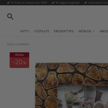
Fri frakt till ombud från 799kr
30 dagars ångerrätt
Certifierad E-h
SÖK
NYTT!
UTEPLATS
PRESENTTIPS
MÖBLER
INRE
SISTA CHANSEN
SPARA
20
%