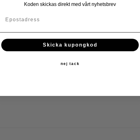
Lägg till i fav
Koden skickas direkt med vårt nyhetsbrev
KÖP
 10,16 cm i bredd och 15,24 cm i
Skicka kupongkod
nej tack