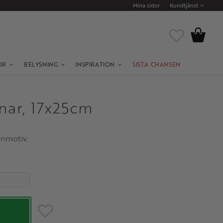
Mina sidor
Kundtjänst
Kundvagn
Favoriter
OR
BELYSNING
INSPIRATION
SISTA CHANSEN
nar, 17x25cm
enmotiv.
Lägg till i favoriter