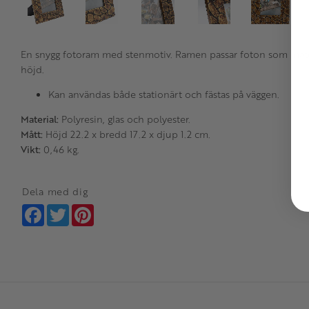
En snygg fotoram med stenmotiv. Ramen passar foton som mäter
höjd.
Kan användas både stationärt och fästas på väggen.
Material:
Polyresin, glas och polyester.
Mått:
Höjd 22.2 x bredd 17.2 x djup 1.2 cm.
Vikt:
0,46 kg.
Dela med dig
Facebook
Twitter
Pinterest