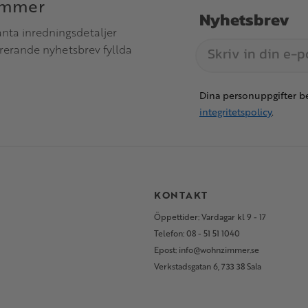
immer
Nyhetsbrev
anta inredningsdetaljer
irerande nyhetsbrev fyllda
Dina personuppgifter be
integritetspolicy
.
S
KONTAKT
Öppettider: Vardagar kl 9 - 17
Telefon: 08 - 51 51 1040
Epost: info@wohnzimmer.se
Verkstadsgatan 6, 733 38 Sala