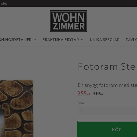
andel
DNINGSDETALJER
PRAKTISKA PRYLAR
UNIKA SPEGLAR
TAVL
Fotoram Ste
​En snygg fotoram med st
Nedsatt pris:
255
Ordinarie pris:
319
KR
KR
Antal
KÖP