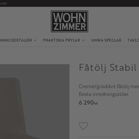
andel
DNINGSDETALJER
PRAKTISKA PRYLAR
UNIKA SPEGLAR
TAVL
Fåtölj Stabi
Creme/gräddvit fåtölj med
flesta inredningsstilar.
6 290
KR
Lägg till i favoriter