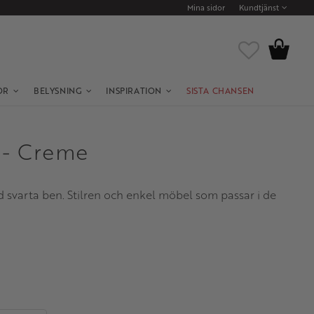
Mina sidor
Kundtjänst
Kundvagn
Favoriter
OR
BELYSNING
INSPIRATION
SISTA CHANSEN
l - Creme
 svarta ben. Stilren och enkel möbel som passar i de