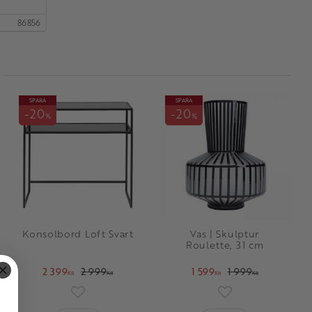
86856
SPARA
SPARA
20
20
%
%
Konsolbord Loft Svart
Vas | Skulptur
Roulette, 31 cm
2 399
2 999
1 599
1 999
KR
KR
KR
KR
oriter
Lägg till i favoriter
Lägg till i favorit