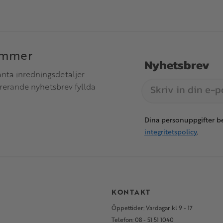
immer
Nyhetsbrev
anta inredningsdetaljer
irerande nyhetsbrev fyllda
Dina personuppgifter be
integritetspolicy
.
S
KONTAKT
Öppettider: Vardagar kl 9 - 17
Telefon: 08 - 51 51 1040