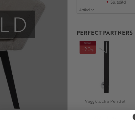
Slutsåld
Artikelnr
LD
PERFECT PARTNERS
SPARA
20
%
Väggklocka Pendel
1 239
1 549
KR
KR
Lägg till i fav