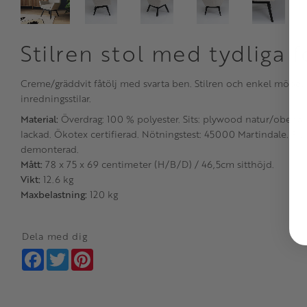
Stilren stol med tydliga 
Creme/gräddvit fåtölj med svarta ben. Stilren och enkel möbel s
inredningsstilar.
Material:
Överdrag: 100 % polyester. Sits: plywood natur/obehand
lackad. Ökotex certifierad. Nötningstest: 45000 Martindale. Pilli
demonterad.
Mått:
78 x 75 x 69 centimeter (H/B/D) / 46,5cm sitthöjd.
Vikt:
12.6 kg
Maxbelastning:
120 kg
Dela med dig
Facebook
Twitter
Pinterest