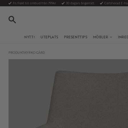
Fri frakt till ombud från 799kr
30 dagars ångerrätt
Certifierad E-h
SÖK
NYTT!
UTEPLATS
PRESENTTIPS
MÖBLER
INRE
PRODUKTKYRKOGÅRD