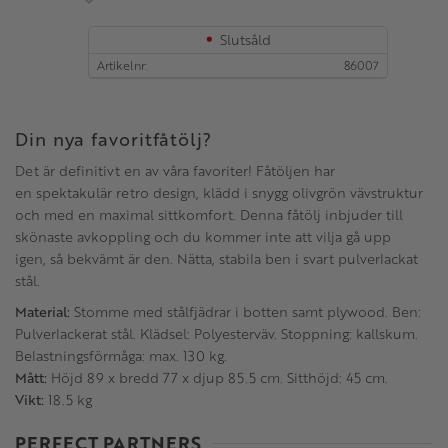
Slutsåld
Artikelnr
86007
Din nya favoritfåtölj?
Det är definitivt en av våra favoriter! Fåtöljen har
en spektakulär retro design, klädd i snygg olivgrön vävstruktur
och med en maximal sittkomfort. Denna fåtölj inbjuder till
skönaste avkoppling och du kommer inte att vilja gå upp
igen, så bekvämt är den. Nätta, stabila ben i svart pulverlackat
stål.
Material:
Stomme med stålfjädrar i botten samt plywood. Ben:
Pulverlackerat stål. Klädsel: Polyesterväv. Stoppning: kallskum.
Belastningsförmåga: max. 130 kg.
Mått:
Höjd 89 x bredd 77 x djup 85.5 cm. Sitthöjd: 45 cm.
Vikt:
18.5 kg
PERFECT PARTNERS