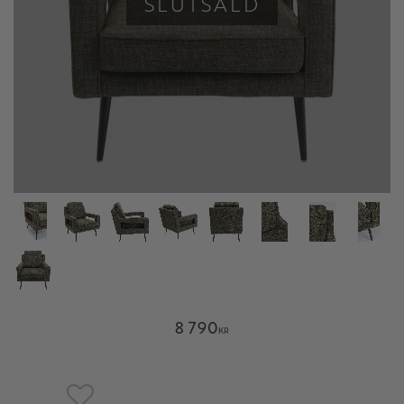
SLUTSÅLD
8 790
KR
Lägg till i favoriter