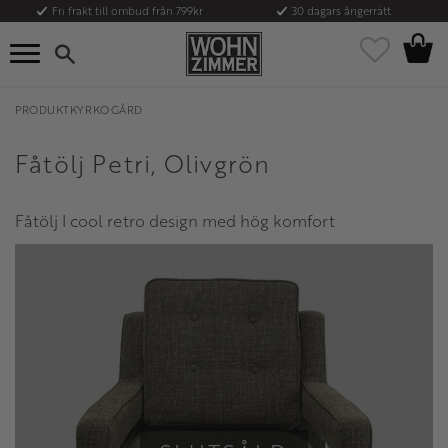
Fri frakt till ombud från 799kr
30 dagars ångerrätt
Kundvag
Meny
Favoriter
PRODUKTKYRKOGÅRD
Fåtölj Petri, Olivgrön
Fåtölj I cool retro design med hög komfort