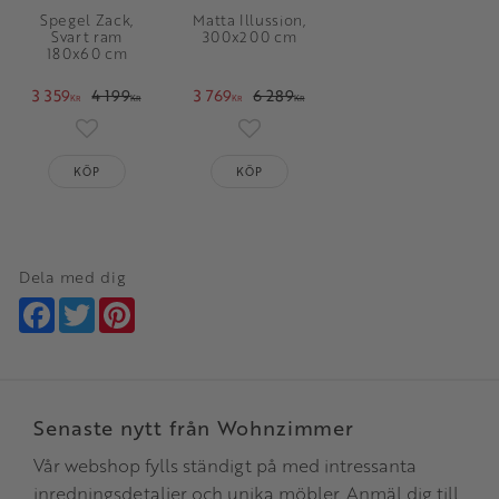
Spegel Zack,
Matta Illussion,
Svart ram
300x200 cm
180x60 cm
3 359
4 199
3 769
6 289
KR
KR
KR
KR
Lägg till i favoriter
Lägg till i favoriter
KÖP
KÖP
Dela med dig
Facebook
Twitter
Pinterest
Senaste nytt från Wohnzimmer
Vår webshop fylls ständigt på med intressanta
inredningsdetaljer och unika möbler. Anmäl dig till