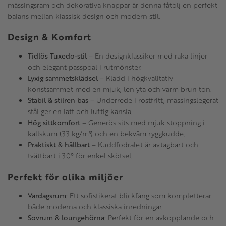
mässingsram och dekorativa knappar är denna fåtölj en perfekt
balans mellan klassisk design och modern stil.
Design & Komfort
Tidlös Tuxedo-stil
– En designklassiker med raka linjer
och elegant passpoal i rutmönster.
Lyxig sammetsklädsel
– Klädd i högkvalitativ
konstsammet med en mjuk, len yta och varm brun ton.
Stabil & stilren bas
– Underrede i rostfritt, mässingslegerat
stål ger en lätt och luftig känsla.
Hög sittkomfort
– Generös sits med mjuk stoppning i
kallskum (33 kg/m³) och en bekväm ryggkudde.
Praktiskt & hållbart
– Kuddfodralet är avtagbart och
tvättbart i 30° för enkel skötsel.
Perfekt för olika miljöer
Vardagsrum:
Ett sofistikerat blickfång som kompletterar
både moderna och klassiska inredningar.
Sovrum & loungehörna:
Perfekt för en avkopplande och