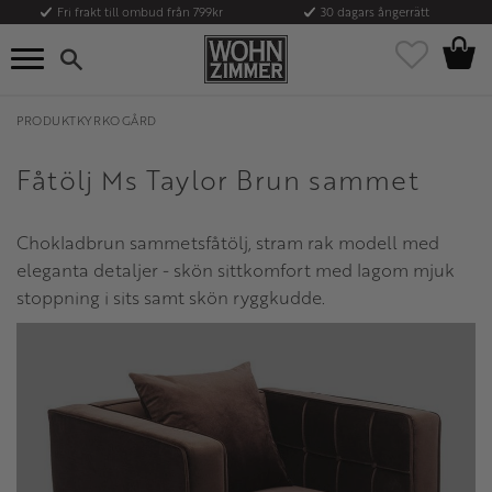
Fri frakt till ombud från 799kr
30 dagars ångerrätt
Kundvag
Meny
Favoriter
PRODUKTKYRKOGÅRD
Fåtölj Ms Taylor Brun sammet
Chokladbrun sammetsfåtölj, stram rak modell med
eleganta detaljer - skön sittkomfort med lagom mjuk
stoppning i sits samt skön ryggkudde.