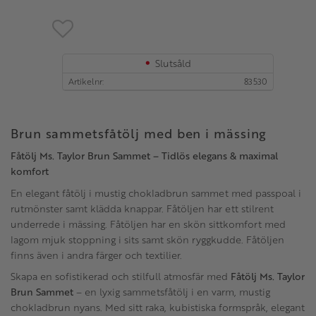
Lägg till i favoriter
Slutsåld
Artikelnr
83530
Brun sammetsfåtölj med ben i mässing
Fåtölj Ms. Taylor Brun Sammet – Tidlös elegans & maximal
komfort
En elegant fåtölj i mustig chokladbrun sammet med passpoal i
rutmönster samt klädda knappar. Fåtöljen har ett stilrent
underrede i mässing. Fåtöljen har en skön sittkomfort med
lagom mjuk stoppning i sits samt skön ryggkudde. Fåtöljen
finns även i andra färger och textilier.
Skapa en sofistikerad och stilfull atmosfär med
Fåtölj Ms. Taylor
Brun Sammet
– en lyxig sammetsfåtölj i en varm, mustig
chokladbrun nyans. Med sitt raka, kubistiska formspråk, elegant