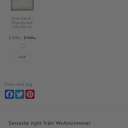
Tavla Sand -
Olja på duk
120x90 cm
2 519
3 149
KR
KR
Lägg till i favoriter
KÖP
Dela med dig
Facebook
Twitter
Pinterest
Senaste nytt från Wohnzimmer