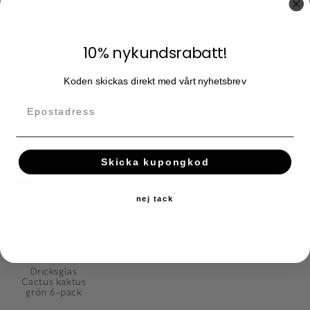
• Set med 4 stapelbara glas i fiskdesign
• Staplade bildar glasen en skulptural fisk
• Detaljerad relief och färgat glas
• Rymmer 250 ml per glas
10% nykundsrabatt!
• Passar för vatten, drinkar och kalla drycker
Koden skickas direkt med vårt nyhetsbrev
Material: färgat glas
Mått: 11 x 8,2 x 8,2 cm
Färg: flerfärgad
Vikt: 1,50 kg
PERFECT PARTNERS
Skicka kupongkod
21
%
nej tack
Dricksglas
Cactus kaktus
grön 6-pack