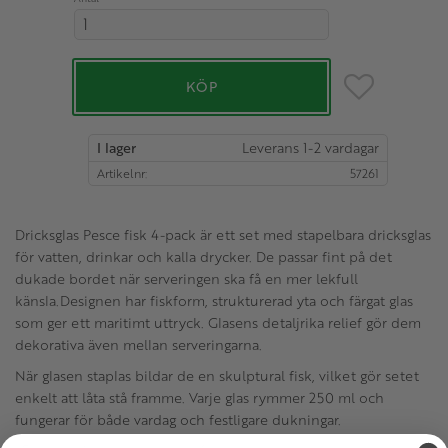
Lägg till i favo
KÖP
I lager
Artikelnr
57261
Dricksglas Pesce fisk 4-pack är ett set med stapelbara dricksglas
för vatten, drinkar och kalla drycker. De passar fint på det
dukade bordet när serveringen ska få en mer lekfull
känsla.Designen har fiskform, strukturerad yta och färgat glas
som ger ett maritimt uttryck. Glasens detaljrika relief gör dem
dekorativa även mellan serveringarna.
När glasen staplas bildar de en skulptural fisk, vilket gör setet
enkelt att låta stå framme. Varje glas rymmer 250 ml och
fungerar för både vardag och festligare dukningar.