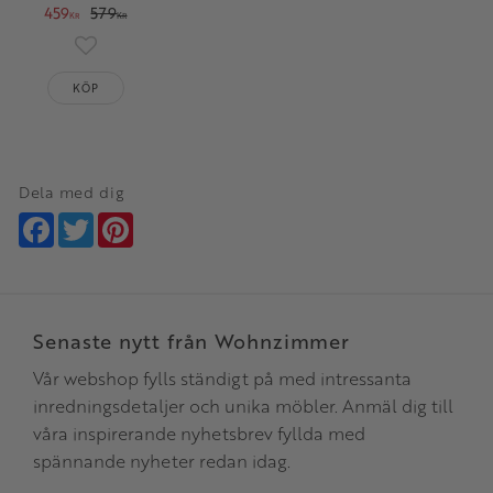
459
579
KR
KR
Lägg till i favoriter
KÖP
Dela med dig
Facebook
Twitter
Pinterest
Senaste nytt från Wohnzimmer
Vår webshop fylls ständigt på med intressanta
inredningsdetaljer och unika möbler. Anmäl dig till
våra inspirerande nyhetsbrev fyllda med
spännande nyheter redan idag.