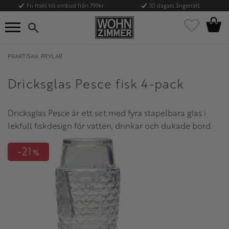
Fri frakt till ombud från 799kr
30 dagars ångerrätt
Kundvag
Meny
Favoriter
PRAKTISKA PRYLAR
Dricksglas Pesce fisk 4-pack
Dricksglas Pesce är ett set med fyra stapelbara glas i
lekfull fiskdesign för vatten, drinkar och dukade bord.
21
%