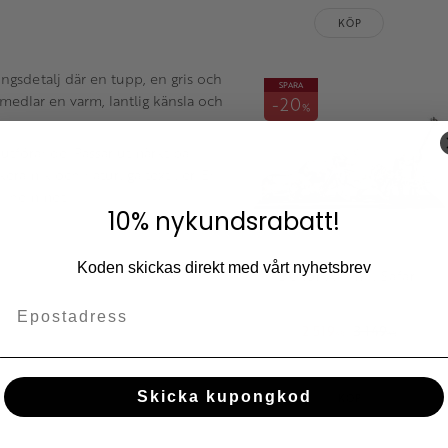
KÖP
gsdetalj där en tupp, en gris och
SPARA
örmedlar en varm, lantlig känsla och
20
%
 utförande. Passar utmärkt på
eramik och naturliga textilier. En
g i hemmet.
10% nykundsrabatt!
Koden skickas direkt med vårt nyhetsbrev
Dekor Animal Safari
2 519
3 149
KR
KR
Lägg till i fav
Skicka kupongkod
KÖP