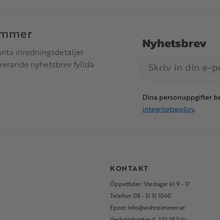
immer
Nyhetsbrev
anta inredningsdetaljer
irerande nyhetsbrev fyllda
Dina personuppgifter be
integritetspolicy
.
S
KONTAKT
Öppettider: Vardagar kl 9 - 17
Telefon: 08 - 51 51 1040
Epost: info@wohnzimmer.se
Verkstadsgatan 6, 733 38 Sala