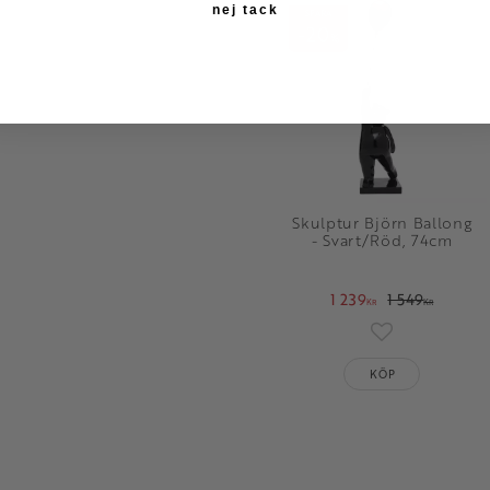
nej tack
SPARA
20
%
Skulptur Björn Ballong
- Svart/Röd, 74cm
1 239
1 549
KR
KR
Lägg till i fav
KÖP