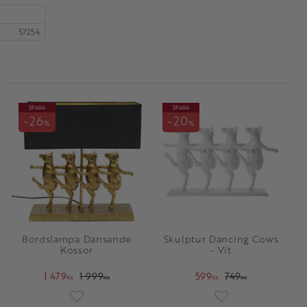
57254
SPARA
SPARA
26
20
%
%
Bordslampa Dansande
Skulptur Dancing Cows
Kossor
- Vit
1 479
1 999
599
749
KR
KR
KR
KR
oriter
Lägg till i favoriter
Lägg till i favorit