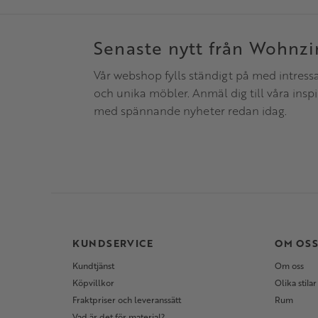
Senaste nytt från Wohnz
Vår webshop fylls ständigt på med intress
och unika möbler. Anmäl dig till våra insp
med spännande nyheter redan idag.
KUNDSERVICE
OM OS
Kundtjänst
Om oss
Köpvillkor
Olika stilar
Fraktpriser och leveranssätt
Rum
Vad är det för material?