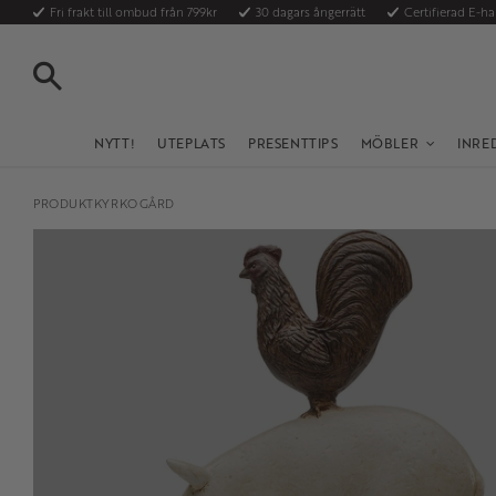
Fri frakt till ombud från 799kr
30 dagars ångerrätt
Certifierad E-h
SÖK
NYTT!
UTEPLATS
PRESENTTIPS
MÖBLER
INRE
PRODUKTKYRKOGÅRD