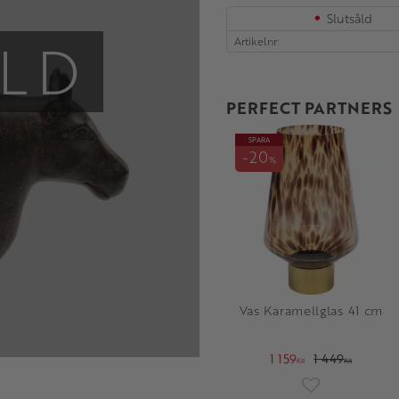
Slutsåld
LD
Artikelnr
PERFECT PARTNERS
SPARA
20
%
Vas Karamellglas 41 cm
1 159
1 449
KR
KR
Lägg till i fav