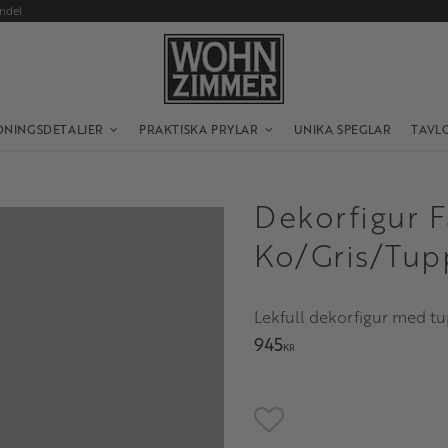
andel
DNINGSDETALJER
PRAKTISKA PRYLAR
UNIKA SPEGLAR
TAVL
Dekorfigur 
Ko/Gris/Tup
Lekfull dekorfigur med tup
945
KR
Lägg till i favoriter