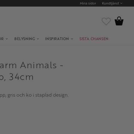
Mina sidor
Kundtjänst
Kundvagn
Favoriter
OR
BELYSNING
INSPIRATION
SISTA CHANSEN
Farm Animals -
p, 34cm
p, gris och ko i staplad design.