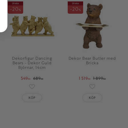
SPARA
SPARA
20
20
%
%
Dekorfigur Dancing
Dekor Bear Butler med
Bears - Dekor Guld
Bricka
Björnar, 14cm
549
689
1 519
1 899
KR
KR
KR
KR
oriter
Lägg till i favoriter
Lägg till i favorit
KÖP
KÖP