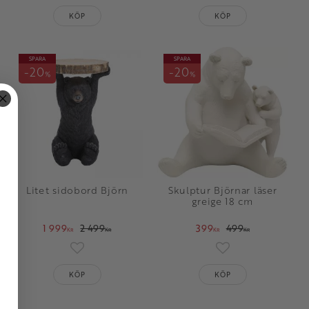
KÖP
KÖP
SPARA
SPARA
20
20
%
%
Litet sidobord Björn
Skulptur Björnar läser
greige 18 cm
1 999
2 499
399
499
KR
KR
KR
KR
oriter
Lägg till i favoriter
Lägg till i favorit
KÖP
KÖP