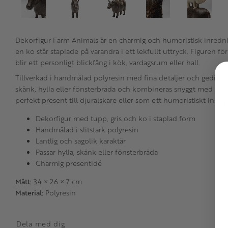
Dekorfigur Farm Animals är en charmig och humoristisk inrednin
en ko står staplade på varandra i ett lekfullt uttryck. Figuren f
blir ett personligt blickfång i kök, vardagsrum eller hall.
Tillverkad i handmålad polyresin med fina detaljer och gediget
skänk, hylla eller fönsterbräda och kombineras snyggt med trä, k
perfekt present till djurälskare eller som ett humoristiskt insla
Dekorfigur med tupp, gris och ko i staplad form
Handmålad i slitstark polyresin
Lantlig och sagolik karaktär
Passar hylla, skänk eller fönsterbräda
Charmig presentidé
Mått:
34 × 26 × 7 cm
Material:
Polyresin
Dela med dig