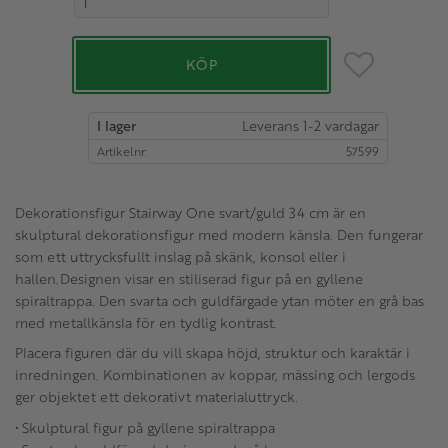
Lägg till i favo
KÖP
I lager
Artikelnr
57599
Dekorationsfigur Stairway One svart/guld 34 cm är en
skulptural dekorationsfigur med modern känsla. Den fungerar
som ett uttrycksfullt inslag på skänk, konsol eller i
hallen.Designen visar en stiliserad figur på en gyllene
spiraltrappa. Den svarta och guldfärgade ytan möter en grå bas
med metallkänsla för en tydlig kontrast.
Placera figuren där du vill skapa höjd, struktur och karaktär i
inredningen. Kombinationen av koppar, mässing och lergods
ger objektet ett dekorativt materialuttryck.
• Skulptural figur på gyllene spiraltrappa