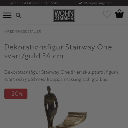
Fri frakt till ombud från 799kr
30 dagars ångerrätt
Kundvag
Meny
Favoriter
INREDNINGSDETALJER
Dekorationsfigur Stairway One
svart/guld 34 cm
Dekorationsfigur Stairway One är en skulptural figur i
svart och guld med koppar, mässing och grå bas.
20
%