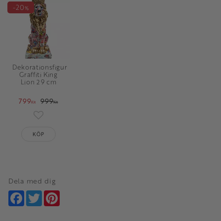
20
%
Dekorationsfigur
Graffiti King
Lion 29 cm
799
999
KR
KR
Lägg till i favoriter
KÖP
Dela med dig
Facebook
Twitter
Pinterest