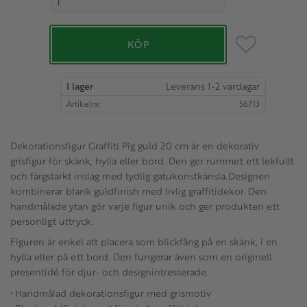
Lägg till i favo
KÖP
I lager
Artikelnr
56713
Dekorationsfigur Graffiti Pig guld 20 cm är en dekorativ
grisfigur för skänk, hylla eller bord. Den ger rummet ett lekfullt
och färgstarkt inslag med tydlig gatukonstkänsla.Designen
kombinerar blank guldfinish med livlig graffitidekor. Den
handmålade ytan gör varje figur unik och ger produkten ett
personligt uttryck.
Figuren är enkel att placera som blickfång på en skänk, i en
hylla eller på ett bord. Den fungerar även som en originell
presentidé för djur- och designintresserade.
• Handmålad dekorationsfigur med grismotiv