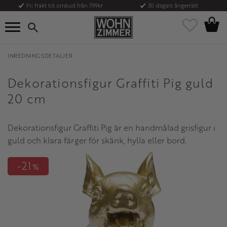
Fri frakt till ombud från 799kr
30 dagars ångerrätt
Kundvag
Meny
Favoriter
INREDNINGSDETALJER
Dekorationsfigur Graffiti Pig guld
20 cm
Dekorationsfigur Graffiti Pig är en handmålad grisfigur i
guld och klara färger för skänk, hylla eller bord.
21
%