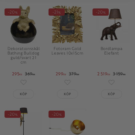
20
21
20
%
%
%
Dekorationsskål
Fotoram Gold
Bordlampa
Bathing Bulldog
Leaves 10x15cm
Elefant
guld/svart 21
cm
295
369
299
379
2 519
3 159
KR
KR
KR
KR
KR
KR
Lägg till i favoriter
Lägg till i favoriter
Lägg till i 
KÖP
KÖP
KÖP
20
20
%
%