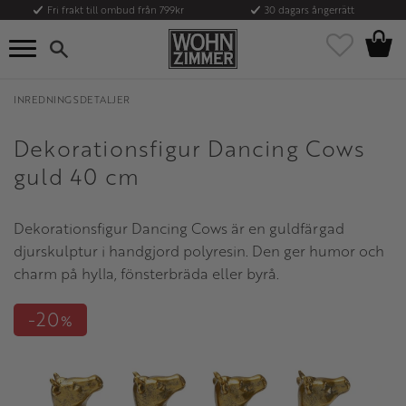
Fri frakt till ombud från 799kr
30 dagars ångerrätt
Kundvag
Meny
Favoriter
INREDNINGSDETALJER
Dekorationsfigur Dancing Cows
guld 40 cm
Dekorationsfigur Dancing Cows är en guldfärgad
djurskulptur i handgjord polyresin. Den ger humor och
charm på hylla, fönsterbräda eller byrå.
20
%