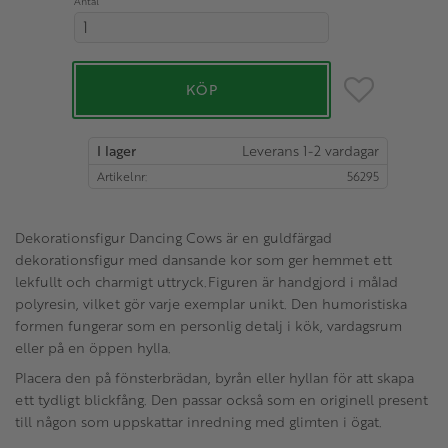
Antal
Lägg till i favo
KÖP
I lager
Artikelnr
56295
Dekorationsfigur Dancing Cows är en guldfärgad
dekorationsfigur med dansande kor som ger hemmet ett
lekfullt och charmigt uttryck.Figuren är handgjord i målad
polyresin, vilket gör varje exemplar unikt. Den humoristiska
formen fungerar som en personlig detalj i kök, vardagsrum
eller på en öppen hylla.
Placera den på fönsterbrädan, byrån eller hyllan för att skapa
ett tydligt blickfång. Den passar också som en originell present
till någon som uppskattar inredning med glimten i ögat.