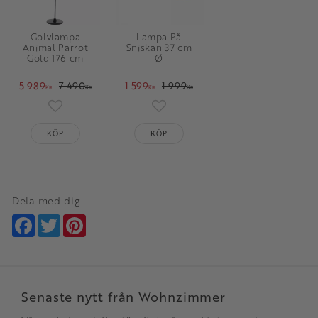
Golvlampa
Lampa På
Animal Parrot
Sniskan 37 cm
Gold 176 cm
Ø
5 989
7 490
1 599
1 999
KR
KR
KR
KR
Lägg till i favoriter
Lägg till i favoriter
KÖP
KÖP
Dela med dig
Facebook
Twitter
Pinterest
Senaste nytt från Wohnzimmer