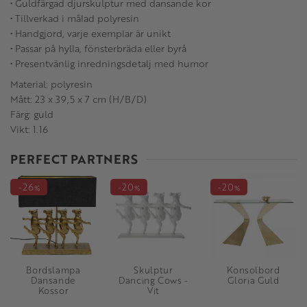
• Guldfärgad djurskulptur med dansande kor
• Tillverkad i målad polyresin
• Handgjord, varje exemplar är unikt
• Passar på hylla, fönsterbräda eller byrå
• Presentvänlig inredningsdetalj med humor
Material: polyresin
Mått: 23 x 39,5 x 7 cm (H/B/D)
Färg: guld
Vikt: 1.16
PERFECT PARTNERS
26
20
20
%
%
%
Bordslampa
Skulptur
Konsolbord
Dansande
Dancing Cows -
Gloria Guld
Kossor
Vit