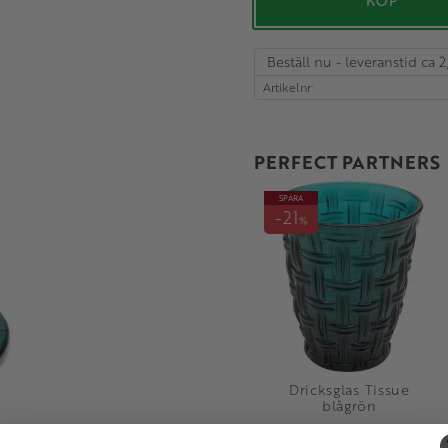
KÖP
Beställ nu - leveranstid ca 2
Artikelnr
PERFECT PARTNERS
SPARA
21
%
Dricksglas Tissue
blågrön
99
126
KR
KR