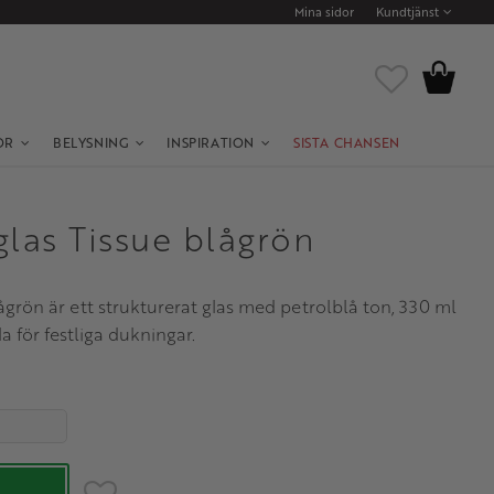
Mina sidor
Kundtjänst
Kundvagn
Favoriter
OR
BELYSNING
INSPIRATION
SISTA CHANSEN
as Tissue blågrön
rön är ett strukturerat glas med petrolblå ton, 330 ml
 för festliga dukningar.
 4.
Lägg till i favoriter