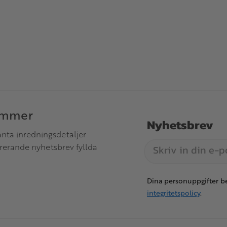
immer
Nyhetsbrev
anta inredningsdetaljer
irerande nyhetsbrev fyllda
Dina personuppgifter be
integritetspolicy
.