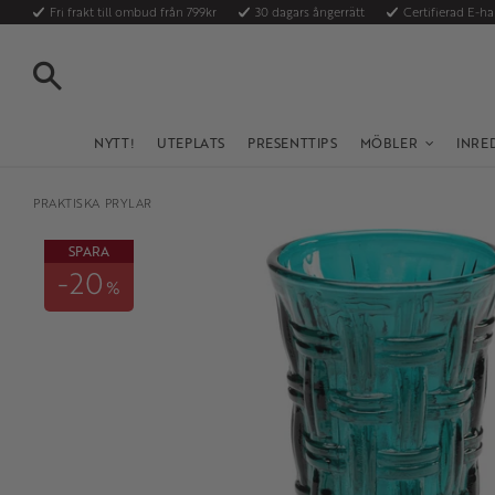
Fri frakt till ombud från 799kr
30 dagars ångerrätt
Certifierad E-h
SÖK
NYTT!
UTEPLATS
PRESENTTIPS
MÖBLER
INRE
PRAKTISKA PRYLAR
SPARA
20
%