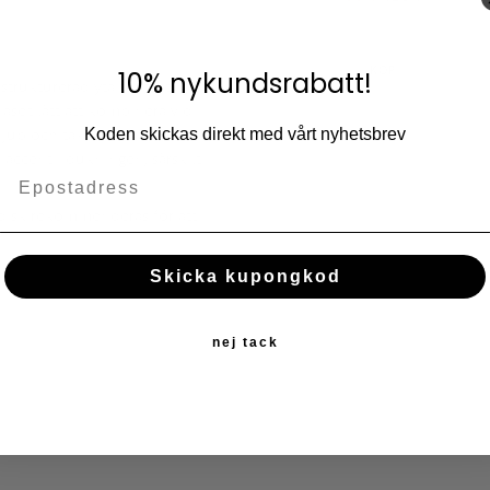
Lägg till i fav
KÖP
10% nykundsrabatt!
rukturerad yta för festliga
aset lätt att kombinera vid
up och taktil känsla. Det
Koden skickas direkt med vårt nyhetsbrev
accent i dukningen, särskilt
disk rekommenderas för att
Skicka kupongkod
nej tack