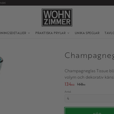
andel
DNINGSDETALJER
PRAKTISKA PRYLAR
UNIKA SPEGLAR
TAVL
Champagnegl
Champagneglas Tissue blåg
volym och dekorativ känsla
Nedsatt pris:
134
Ordinarie pris:
168
KR
KR
Antal
Säljs i multiplar av 4. Minst