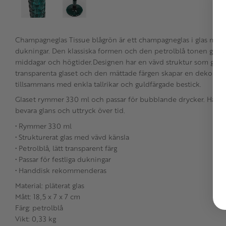
Champagneglas Tissue blågrön är ett champagneglas i glas med st
dukningar. Den klassiska formen och den petrolblå tonen gör gl
middagar och högtider.Designen har en vävd struktur som ger dj
transparenta glaset och den mättade färgen skapar en dekorativ 
tillsammans med enkla tallrikar och guldfärgade bestick.
Glaset rymmer 330 ml och passar för bubblande drycker. Hand
bevara glans och uttryck över tid.
• Rymmer 330 ml
• Strukturerat glas med vävd känsla
• Petrolblå, lätt transparent färg
• Passar för festliga dukningar
• Handdisk rekommenderas
Material: pläterat glas
Mått: 18,5 x 7 x 7 cm
Färg: petrolblå
Vikt: 0,33 kg