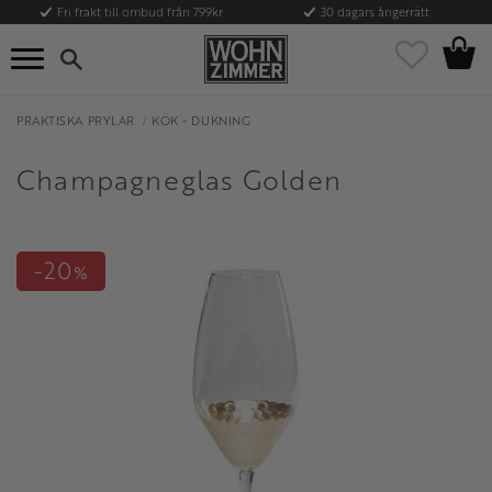
Fri frakt till ombud från 799kr
30 dagars ångerrätt
Kundvag
Meny
Favoriter
PRAKTISKA PRYLAR
KÖK - DUKNING
Champagneglas Golden
20
%