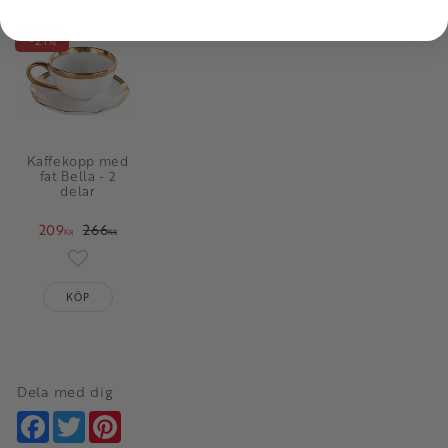
21
%
Kaffekopp med
fat Bella - 2
delar
209
266
KR
KR
Lägg till i favoriter
KÖP
Dela med dig
Facebook
Twitter
Pinterest