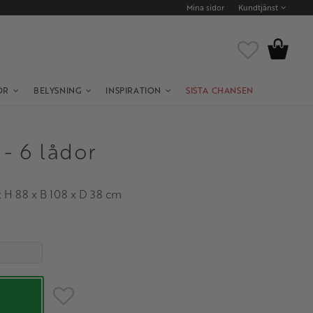
Mina sidor
Kundtjänst
Kundvagn
Favoriter
OR
BELYSNING
INSPIRATION
SISTA CHANSEN
- 6 lådor
: H 88 x B 108 x D 38 cm
Lägg till i favoriter