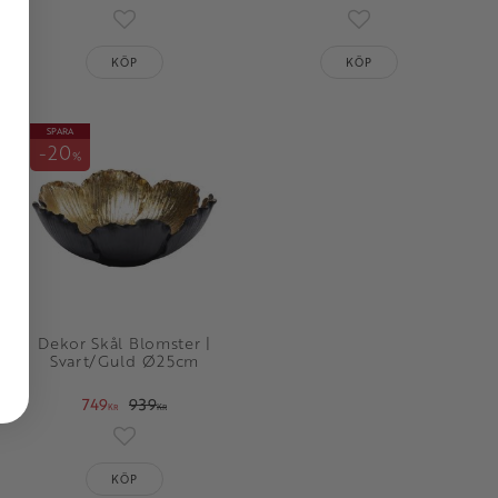
oriter
Lägg till i favoriter
Lägg till i favorit
KÖP
KÖP
SPARA
20
%
Dekor Skål Blomster |
Svart/Guld Ø25cm
749
939
KR
KR
oriter
Lägg till i favoriter
KÖP