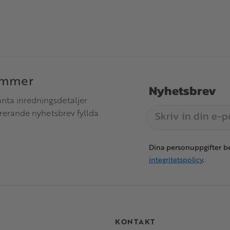
immer
Nyhetsbrev
anta inredningsdetaljer
irerande nyhetsbrev fyllda
Dina personuppgifter be
integritetspolicy
.
S
KONTAKT