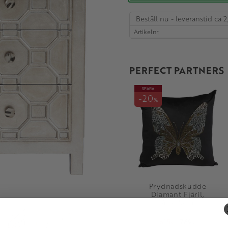
Beställ nu - leveranstid ca 2
Artikelnr
PERFECT PARTNERS
SPARA
20
%
Prydnadskudde
Diamant Fjäril,
45x45cm
615
769
KR
KR