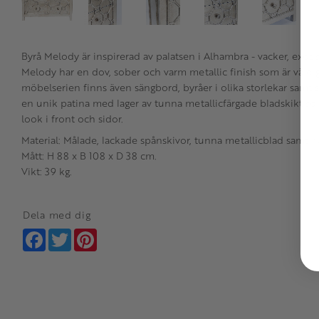
Byrå Melody är inspirerad av palatsen i Alhambra - vacker, exoti
Melody har en dov, sober och varm metallic finish som är väldigt
möbelserien finns även sängbord, byråer i olika storlekar samt 
en unik patina med lager av tunna metallicfärgade bladskikt s
look i front och sidor.
Material: Målade, lackade spånskivor, tunna metallicblad samt h
Mått: H 88 x B 108 x D 38 cm.
Vikt: 39 kg.
Dela med dig
Facebook
Twitter
Pinterest