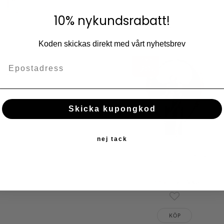
Lägg till i fav
10% nykundsrabatt!
KÖP
sk och mystisk. Möblerna i serien
Koden skickas direkt med vårt nyhetsbrev
 smakfull tycker vi. I
SPARA
sideboard. Varje möbel har
20
%
om ger en antik, handbearbetad
andtag i metall.
Skicka kupongkod
nej tack
Skulptur Ledsen Ängel,
26cm
1 669
2 098
KR
KR
Lägg till i fav
KÖP