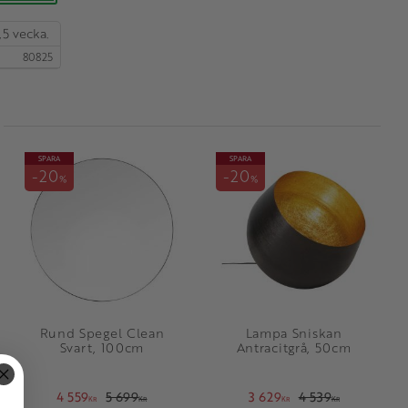
,5 vecka.
80825
SPARA
SPARA
20
20
%
%
Rund Spegel Clean
Lampa Sniskan
Svart, 100cm
Antracitgrå, 50cm
4 559
5 699
3 629
4 539
KR
KR
KR
KR