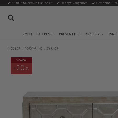
Fri frakt till ombud från 799kr
30 dagars ångerrätt
Certifierad E-h
SÖK
NYTT!
UTEPLATS
PRESENTTIPS
MÖBLER
INRE
MÖBLER
FÖRVARING
BYRÅER
SPARA
20
%