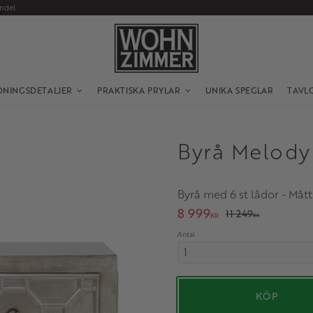
andel
DNINGSDETALJER
PRAKTISKA PRYLAR
UNIKA SPEGLAR
TAVL
Byrå Melody 
Byrå med 6 st lådor - Mått
Nedsatt pris:
8 999
Ordinarie pris:
11 249
KR
KR
Antal
KÖP