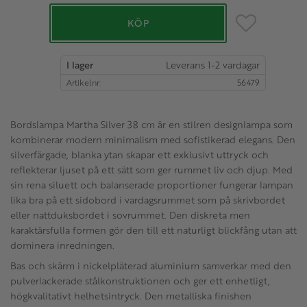
Lägg till i favo
KÖP
I lager
Artikelnr
56479
Bordslampa Martha Silver 38 cm är en stilren designlampa som
kombinerar modern minimalism med sofistikerad elegans. Den
silverfärgade, blanka ytan skapar ett exklusivt uttryck och
reflekterar ljuset på ett sätt som ger rummet liv och djup. Med
sin rena siluett och balanserade proportioner fungerar lampan
lika bra på ett sidobord i vardagsrummet som på skrivbordet
eller nattduksbordet i sovrummet. Den diskreta men
karaktärsfulla formen gör den till ett naturligt blickfång utan att
dominera inredningen.
Bas och skärm i nickelpläterad aluminium samverkar med den
pulverlackerade stålkonstruktionen och ger ett enhetligt,
högkvalitativt helhetsintryck. Den metalliska finishen