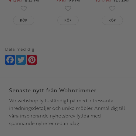
KR
KR
KR
KR
KR
KR
Lägg till i favoriter
Lägg till i favoriter
Lägg till i 
KÖP
KÖP
KÖP
Dela med dig
Facebook
Twitter
Pinterest
Senaste nytt från Wohnzimmer
Vår webshop fylls ständigt på med intressanta
inredningsdetaljer och unika möbler. Anmäl dig till
våra inspirerande nyhetsbrev fyllda med
spännande nyheter redan idag.