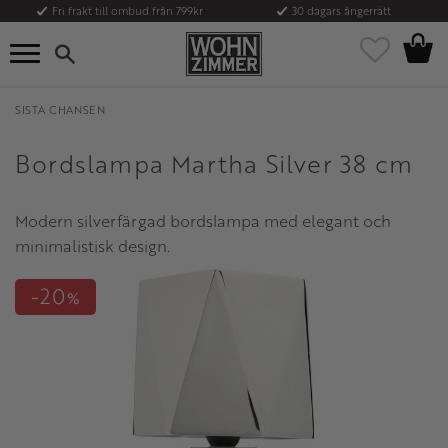
Fri frakt till ombud från 799kr
30 dagars ångerrätt
Kundvag
Meny
Favoriter
SISTA CHANSEN
Bordslampa Martha Silver 38 cm
Modern silverfärgad bordslampa med elegant och
minimalistisk design.
20
%