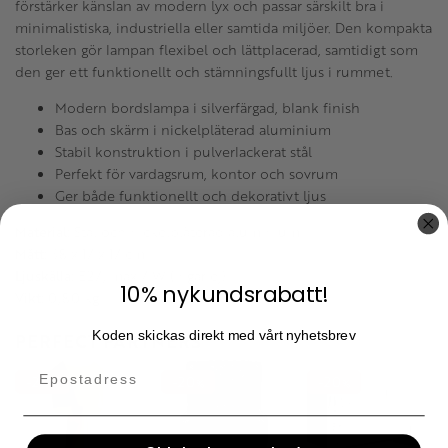
förstärker känslan av modern lyx och passar särskilt bra i
minimalistiska, industriella eller samtida miljöer. Den kompakta
storleken gör lampan flexibel och lättplacerad, samtidigt som
den ger ett funktionellt och stämningsfullt ljus i rummet.
Modern bordslampa i silverfärgad, blank finish
Bas och skärm i nickelpläterad aluminium
Stabil konstruktion i pulverlackerat stål
Perfekt för vardagsrum, kontor och sovrum
Ger både funktionellt och dekorativt ljus
Material:
Stål och nickelpläterad aluminium
Mått:
38 x 17 x 17 cm
Ljuskälla:
E27, max 7 W (ingår ej)
10% nykundsrabatt!
Vikt:
0,80 kg
Koden skickas direkt med vårt nyhetsbrev
PERFECT PARTNERS
20
20
20
%
%
%