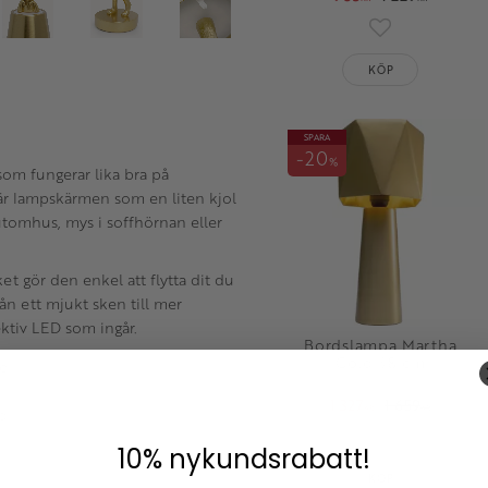
Lägg till i fav
KÖP
SPARA
20
%
om fungerar lika bra på
r lampskärmen som en liten kjol
 utomhus, mys i soffhörnan eller
et gör den enkel att flytta dit du
ån ett mjukt sken till mer
ektiv LED som ingår.
Bordslampa Martha
Gold 38 cm
e
1 327
1 659
KR
KR
rd
Lägg till i fav
10% nykundsrabatt!
KÖP