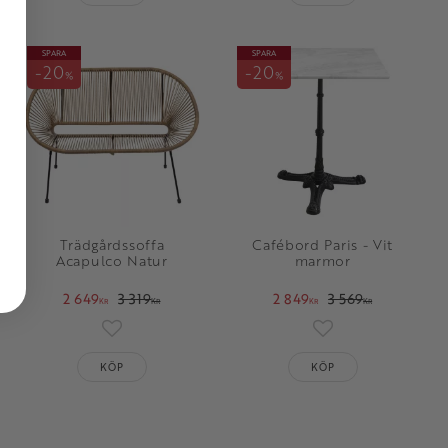
SPARA
SPARA
20
20
%
%
Trädgårdssoffa
Cafébord Paris - Vit
Acapulco Natur
marmor
2 649
3 319
2 849
3 569
KR
KR
KR
KR
oriter
Lägg till i favoriter
Lägg till i favorit
KÖP
KÖP