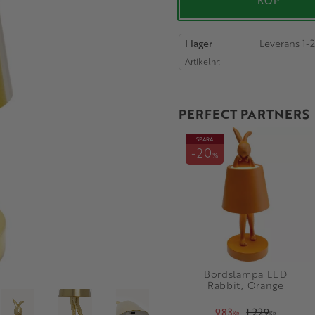
KÖP
I lager
Artikelnr
PERFECT PARTNERS
SPARA
20
%
Bordslampa LED
Rabbit, Orange
983
1 229
KR
KR