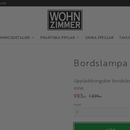
andel
DNINGSDETALJER
PRAKTISKA PRYLAR
UNIKA SPEGLAR
TAVL
Bordslampa 
Uppladdningsbar bordslam
inne.
Nedsatt pris:
983
Ordinarie pris:
1 229
KR
KR
Antal