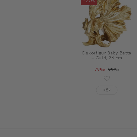
%
Dekorfigur Baby Betta
– Guld, 26 cm
799
999
KR
KR
Lägg till i fav
KÖP