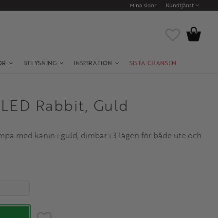
Mina sidor
Kundtjänst
Kundvagn
Favoriter
OR
BELYSNING
INSPIRATION
SISTA CHANSEN
LED Rabbit, Guld
pa med kanin i guld, dimbar i 3 lägen för både ute och
Lägg till i favoriter