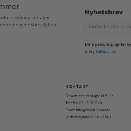
immer
Nyhetsbrev
anta inredningsdetaljer
irerande nyhetsbrev fyllda
Dina personuppgifter be
integritetspolicy
.
S
KONTAKT
Öppettider: Vardagar kl 9 - 17
Telefon: 08 - 51 51 1040
Epost: info@wohnzimmer.se
Verkstadsgatan 6, 733 38 Sala