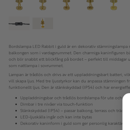
Bordslampa LED Rabbit i guld är en dekorativ stämningslampa s
balkongen som i vardagsrummet. Den charmiga kaninfiguren bä
och blir snabbt ett blickfång på bordet – perfekt till middagar
som nattlampa i sovrummet.
Lampan är trådlös och drivs av ett uppladdningsbart batteri, vilk
vill skapa ljus. Med tre ljusstyrkor kan du anpassa stämningen fr
funktionellt ljus. Den är stänkskyddad (IP54) och har energieff
Uppladdningsbar och trådlös bordslampa för ute och inn
Dimbar i tre nivåer via touch-funktion
Stänkskyddad (IP54) – passar balkong, terrass och trädgå
LED-ljuskälla ingår och kan inte bytas
Dekorativ kaninform i guld som ger personlig karaktär