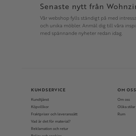
Senaste nytt från Wohnz
Vår webshop fylls ständigt på med intress
och unika möbler. Anmäl dig till våra insp
med spännande nyheter redan idag.
KUNDSERVICE
OM OS
Kundtjänst
Om oss
Köpvillkor
Olika stilar
Fraktpriser och leveranssätt
Rum
Vad är det för material?
Reklamation och retur
Policy och cookies