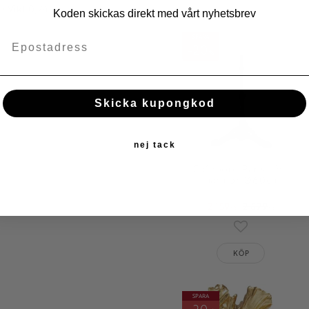
 •
Vikt
0,74 kg
Koden skickas direkt med vårt nyhetsbrev
SPARA
20
%
Skicka kupongkod
nej tack
Cafébord Paris - Vit
marmor Ø60cm
2 159
2 699
KR
KR
Lägg till i fav
KÖP
SPARA
20