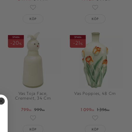
oriter
Lägg till i favoriter
Lägg till i favorit
KÖP
KÖP
SPARA
SPARA
20
21
%
%
Vas Toja Face,
Vas Poppies, 48 Cm
Cremevit, 34 Cm
799
999
1 099
1 396
KR
KR
KR
KR
oriter
Lägg till i favoriter
Lägg till i favorit
KÖP
KÖP