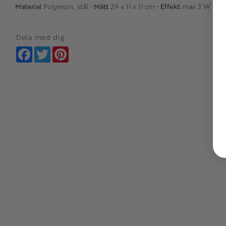
Material
Polyresin, stål •
Mått
29 x 11 x 11 cm •
Effekt
max 3 W LED
Dela med dig
Facebook
Twitter
Pinterest