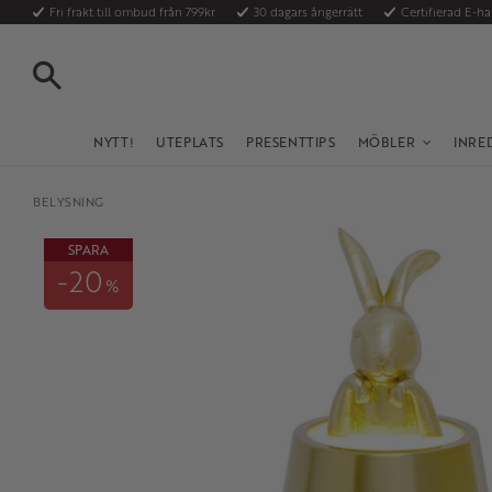
Fri frakt till ombud från 799kr
30 dagars ångerrätt
Certifierad E-h
SÖK
NYTT!
UTEPLATS
PRESENTTIPS
MÖBLER
INRE
BELYSNING
SPARA
20
%