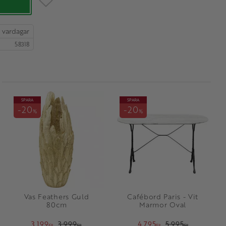
58318
SPARA
SPARA
20
20
%
%
Vas Feathers Guld
Cafébord Paris - Vit
80cm
Marmor Oval
3 199
3 999
4 795
5 995
KR
KR
KR
KR