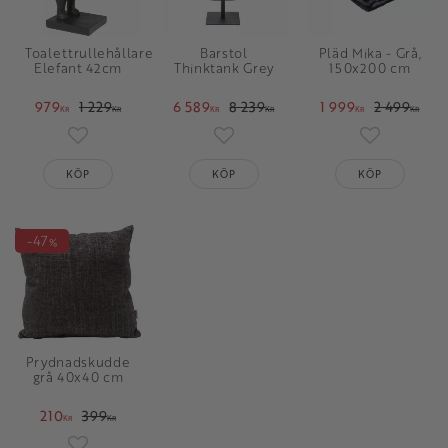
Toalettrullehållare
Barstol
Pläd Mika - Grå,
Elefant 42cm
Thinktank Grey
150x200 cm
979
1 229
6 589
8 239
1 999
2 499
KR
KR
KR
KR
KR
KR
Lägg till i favoriter
Lägg till i favoriter
Lägg till i 
KÖP
KÖP
KÖP
47
%
Prydnadskudde
grå 40x40 cm
210
399
KR
KR