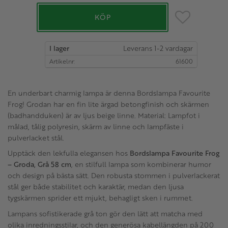
Lägg till i favo
KÖP
I lager
Artikelnr
61600
En underbart charmig lampa är denna Bordslampa Favourite
Frog! Grodan har en fin lite ärgad betongfinish och skärmen
(badhandduken) är av ljus beige linne. Material: Lampfot i
målad, tålig polyresin, skärm av linne och lampfäste i
pulverlacket stål.
Upptäck den lekfulla elegansen hos
Bordslampa Favourite Frog
– Groda, Grå 58 cm
, en stilfull lampa som kombinerar humor
och design på bästa sätt. Den robusta stommen i pulverlackerat
stål ger både stabilitet och karaktär, medan den ljusa
tygskärmen sprider ett mjukt, behagligt sken i rummet.
Lampans sofistikerade grå ton gör den lätt att matcha med
olika inredningsstilar, och den generösa kabellängden på 200