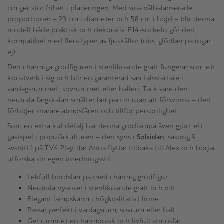
cm ger stor frihet i placeringen. Med sina välbalanserade
proportioner – 23 cm i diameter och 58 cm i höjd – blir denna
modell både praktisk och dekorativ. E14-sockeln gör den
kompatibel med flera typer av ljuskällor (obs: glödlampa ingår
ej).
Den charmiga grodfiguren i stenliknande grått fungerar som ett
konstverk i sig och blir en garanterad samtalsstartare i
vardagsrummet, sovrummet eller hallen. Tack vare den
neutrala färgskalan smälter lampan in utan att försvinna – den
förhöjer snarare atmosfären och tillför personlighet.
Som en extra kul detalj har denna grodlampa även gjort ett
gästspel i populärkulturen – den syns i
Solsidan
, säsong 9
avsnitt 1 på TV4 Play, där Anna flyttar tillbaka till Alex och börjar
utforska sin egen inredningsstil.
Lekfull bordslampa med charmig grodfigur
Neutrala nyanser i stenliknande grått och vitt
Elegant lampskärm i högkvalitativt linne
Passar perfekt i vardagsrum, sovrum eller hall
Ger rummet en harmonisk och livfull atmosfär