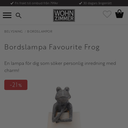
Fri frakt till ombud från 799kr
30 dagars ångerrätt
Kundvag
Meny
Favoriter
BELYSNING
BORDSLAMPOR
Bordslampa Favourite Frog
En lampa för dig som söker personlig inredning med
charm!
21
%