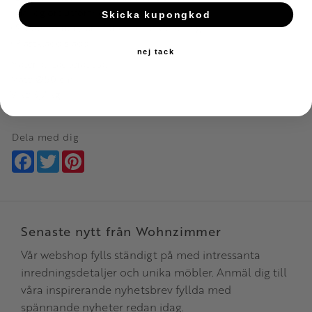
• Handgjort utförande
Skicka kupongkod
• Sladdströmbrytare för enkel användning
• Plastklädd sladd
nej tack
Material: Lackerat stål
Mått: Ø50 cm
Vikt: 3,7 kg
Dela med dig
Facebook
Twitter
Pinterest
Senaste nytt från Wohnzimmer
Vår webshop fylls ständigt på med intressanta
inredningsdetaljer och unika möbler. Anmäl dig till
våra inspirerande nyhetsbrev fyllda med
spännande nyheter redan idag.