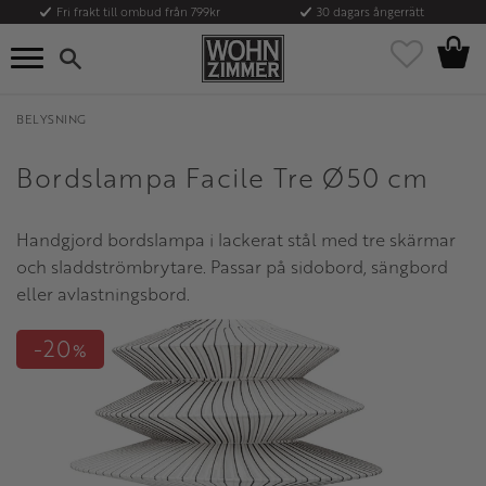
Fri frakt till ombud från 799kr
30 dagars ångerrätt
Kundvag
Meny
Favoriter
BELYSNING
Bordslampa Facile Tre Ø50 cm
Handgjord bordslampa i lackerat stål med tre skärmar
och sladdströmbrytare. Passar på sidobord, sängbord
eller avlastningsbord.
20
%