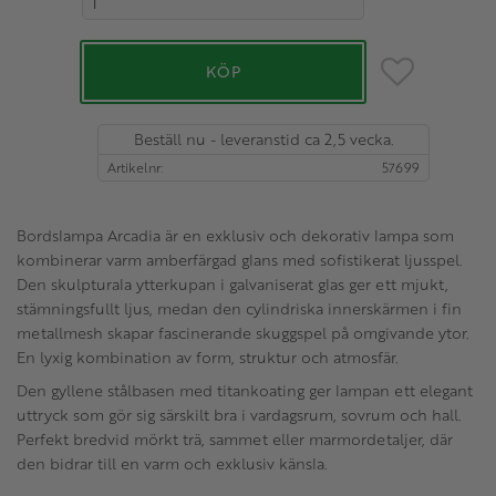
Lägg till i favo
KÖP
Beställ nu - leveranstid ca 2,5 vecka.
Artikelnr
57699
Bordslampa Arcadia är en exklusiv och dekorativ lampa som
kombinerar varm amberfärgad glans med sofistikerat ljusspel.
Den skulpturala ytterkupan i galvaniserat glas ger ett mjukt,
stämningsfullt ljus, medan den cylindriska innerskärmen i fin
metallmesh skapar fascinerande skuggspel på omgivande ytor.
En lyxig kombination av form, struktur och atmosfär.
Den gyllene stålbasen med titankoating ger lampan ett elegant
uttryck som gör sig särskilt bra i vardagsrum, sovrum och hall.
Perfekt bredvid mörkt trä, sammet eller marmordetaljer, där
den bidrar till en varm och exklusiv känsla.