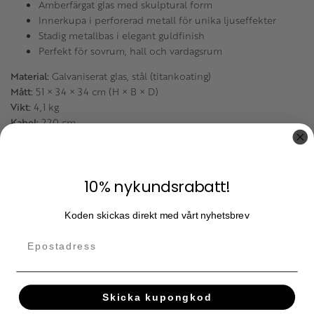
Amberfärgat glas med skulptural form
Innerkupa i perforerad metall för unika ljuseffekter
Stadig metallbas i elegant guldfinish
Perfekt för sovrum, hall och vardagsrum
Material:
Galvaniserat glas, stål (titankoating)
Mått:
51 × 34 × 34 cm (H × B × D)
Vikt:
4,1 kg
Kabel:
220 cm
Sockel:
E27, max 40W (ljuskälla ingår ej)
PERFECT PARTNERS
10% nykundsrabatt!
20
20
20
%
%
%
Koden skickas direkt med vårt nyhetsbrev
Sideboard
Golvlampa
Garderob
Muskat – Trä i
Arcadia –
Muskat –
Skicka kupongkod
Orientalisk Stil,
Amber, 155 cm
Högskåp i
2 Dörrar/3
Orientalisk Stil,