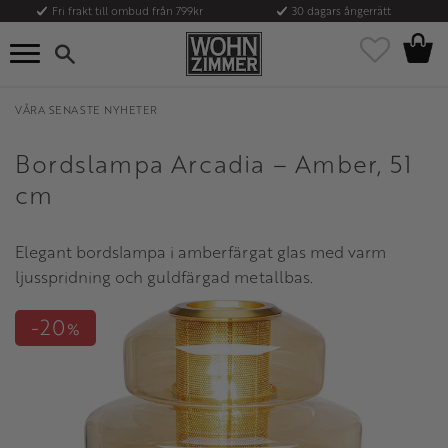
Fri frakt till ombud från 799kr
30 dagars ångerrätt
Kundvag
Meny
Favoriter
VÅRA SENASTE NYHETER
Bordslampa Arcadia – Amber, 51
cm
Elegant bordslampa i amberfärgat glas med varm
ljusspridning och guldfärgad metallbas.
20
%