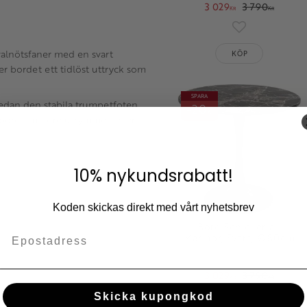
3 029
3 790
KR
KR
Lägg till i fav
valnötsfaner med en svart
KÖP
r bordet ett tidlöst uttryck som
SPARA
edan den stabila trumpetfoten
20
%
tbord i mindre utrymmen eller
10% nykundsrabatt!
Koden skickas direkt med vårt nyhetsbrev
Bord Schickeria -
Marmor, Svart, Ø80cm
3 029
3 790
KR
KR
Skicka kupongkod
Lägg till i fav