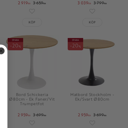
2 919
3 659
3 039
3 799
KR
KR
KR
KR
oriter
Lägg till i favoriter
Lägg till i favorit
KÖP
KÖP
SPARA
SPARA
20
20
%
%
Bord Schickeria
Matbord Stockholm -
Ø80cm - Ek Faner/Vit
Ek/Svart Ø80cm
Trumpetfot
2 959
3 699
2 959
3 699
KR
KR
KR
KR
oriter
Lägg till i favoriter
Lägg till i favorit