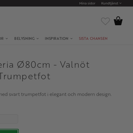
Mina sidor
Kundtjänst
Kundvagn
Favoriter
OR
BELYSNING
INSPIRATION
SISTA CHANSEN
eria Ø80cm - Valnöt
 Trumpetfot
med svart trumpetfot i elegant och modern design.