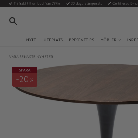
Fri frakt till ombud från 799kr
30 dagars ångerrätt
Certifierad E-h
SÖK
NYTT!
UTEPLATS
PRESENTTIPS
MÖBLER
INRE
VÅRA SENASTE NYHETER
SPARA
20
%