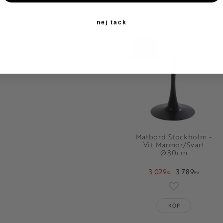
KÖP
nej tack
SPARA
20
%
Matbord Stockholm -
Vit Marmor/Svart
Ø80cm
3 029
3 789
KR
KR
Lägg till i fav
KÖP