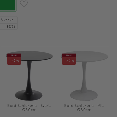
Lägg till i favoriter
,5 vecka.
86793
SPARA
SPARA
20
20
%
%
Bord Schickeria - Svart,
Bord Schickeria - Vit,
Ø80cm
Ø80cm