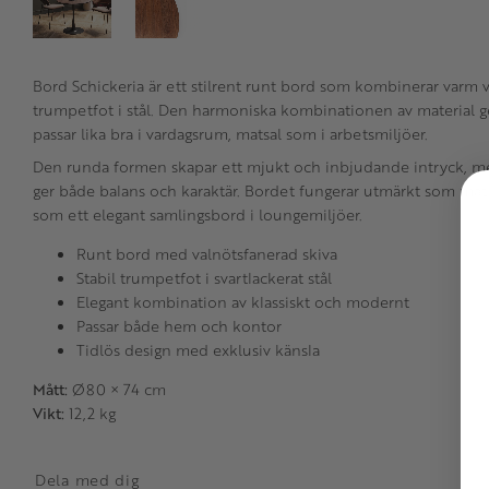
Bord Schickeria är ett stilrent runt bord som kombinerar varm 
trumpetfot i stål. Den harmoniska kombinationen av material ge
passar lika bra i vardagsrum, matsal som i arbetsmiljöer.
Den runda formen skapar ett mjukt och inbjudande intryck, m
ger både balans och karaktär. Bordet fungerar utmärkt som ma
som ett elegant samlingsbord i loungemiljöer.
Runt bord med valnötsfanerad skiva
Stabil trumpetfot i svartlackerat stål
Elegant kombination av klassiskt och modernt
Passar både hem och kontor
Tidlös design med exklusiv känsla
Mått:
Ø80 × 74 cm
Vikt:
12,2 kg
Dela med dig