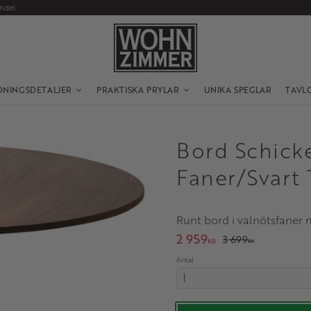
andel
DNINGSDETALJER
PRAKTISKA PRYLAR
UNIKA SPEGLAR
TAVL
Bord Schick
Faner/Svart
Runt bord i valnötsfaner 
Nedsatt pris:
2 959
Ordinarie pris:
3 699
KR
KR
Antal