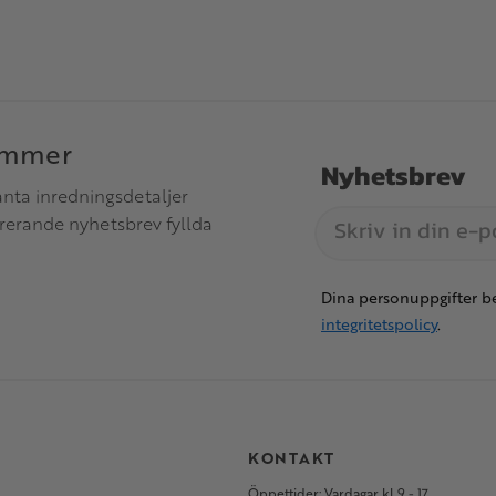
immer
Nyhetsbrev
anta inredningsdetaljer
irerande nyhetsbrev fyllda
Dina personuppgifter be
integritetspolicy
.
S
KONTAKT
Öppettider: Vardagar kl 9 - 17