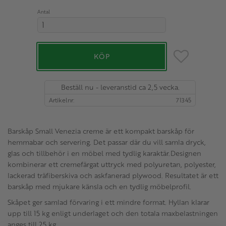
Antal
Lägg till i favo
KÖP
Beställ nu - leveranstid ca 2,5 vecka.
Artikelnr
71345
Barskåp Small Venezia creme är ett kompakt barskåp för
hemmabar och servering. Det passar där du vill samla dryck,
glas och tillbehör i en möbel med tydlig karaktär.Designen
kombinerar ett cremefärgat uttryck med polyuretan, polyester,
lackerad träfiberskiva och askfanerad plywood. Resultatet är ett
barskåp med mjukare känsla och en tydlig möbelprofil.
Skåpet ger samlad förvaring i ett mindre format. Hyllan klarar
upp till 15 kg enligt underlaget och den totala maxbelastningen
anges till 25 kg.