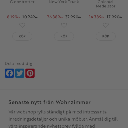
Globetrotter
New York Trunk
Colonial
Medelstor
8 199
10 249
26 389
32 990
14 389
17 990
KR
KR
KR
KR
KR
KR
Lägg till i favoriter
Lägg till i favoriter
Lägg till i 
KÖP
KÖP
KÖP
Dela med dig
Facebook
Twitter
Pinterest
Senaste nytt från Wohnzimmer
Vår webshop fylls ständigt på med intressanta
inredningsdetaljer och unika möbler. Anmäl dig till
våra inspirerande nyhetsbrev fyllda med