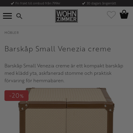
Fri frakt till ombud från 799kr
30 dagars ångerrätt
Kundvag
Meny
Favoriter
MÖBLER
Barskåp Small Venezia creme
Barskåp Small Venezia creme är ett kompakt barskåp
med klädd yta, askfanerad stomme och praktisk
förvaring för hemmabaren.
20
%