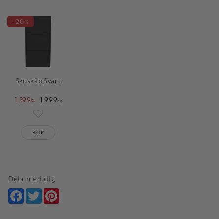
20
%
Skoskåp Svart
1 599
1 999
KR
KR
Lägg till i favoriter
KÖP
Dela med dig
Facebook
Twitter
Pinterest