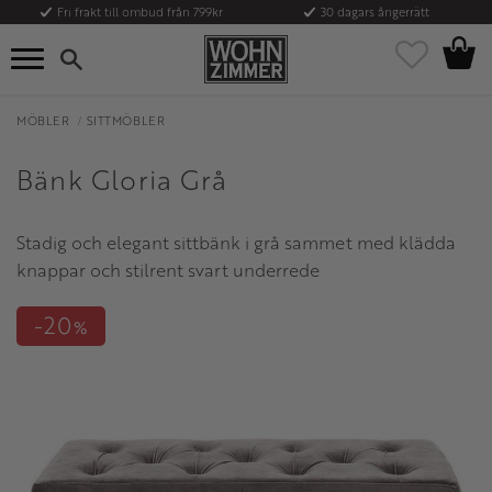
Fri frakt till ombud från 799kr
30 dagars ångerrätt
Kundvag
Meny
Favoriter
MÖBLER
SITTMÖBLER
Bänk Gloria Grå
Stadig och elegant sittbänk i grå sammet med klädda
knappar och stilrent svart underrede
20
%