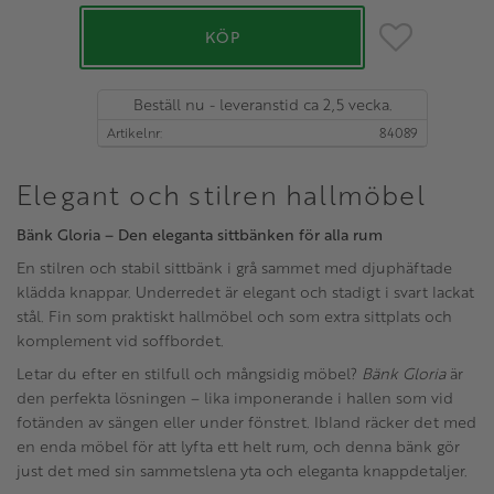
Lägg till i favo
KÖP
Beställ nu - leveranstid ca 2,5 vecka.
Artikelnr
84089
Elegant och stilren hallmöbel
Bänk Gloria – Den eleganta sittbänken för alla rum
En stilren och stabil sittbänk i grå sammet med djuphäftade
klädda knappar. Underredet är elegant och stadigt i svart lackat
stål. Fin som praktiskt hallmöbel och som extra sittplats och
komplement vid soffbordet.
Letar du efter en stilfull och mångsidig möbel?
Bänk Gloria
är
den perfekta lösningen – lika imponerande i hallen som vid
fotänden av sängen eller under fönstret. Ibland räcker det med
en enda möbel för att lyfta ett helt rum, och denna bänk gör
just det med sin sammetslena yta och eleganta knappdetaljer.